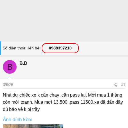
Số điện thoại liên hệ
0988397210
B.D
B
3/6/26
#1
Nhà dư chiếc xe k cần chạy .cần pass lại. Mới mua 1 tháng
còn mới toanh. Mua mơi 13.500 .pass 11500.xe đã dán đầy
đủ bảo vê k bị trầy
Ảnh đính kèm