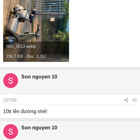
IMG_0513.webp
236.7 KB · Đọc: 1,157
Son nguyen 10
12/7/26
#2
10tr lên đường nhé!
Son nguyen 10