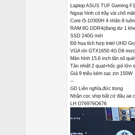
r
Laptop ASUS TUF Gaming F
Ngoại hình có trầy vài chổ m
Core i5-10300H 4 nhân 8 luồn
RAM 8G DDR4(đang dư 1 khe 
SSD 240G mới
Đồ họa tích hợp Intel UHD Gr
VGA rời GTX1650 4G D6 mượt
Màn hình 15.6 inch tần số qu
Tản nhiệt 2 quạt+hốc gió lớn s
Giá 9 triệu kèm sạc zin 150W
--
GD Liên nghĩa,đức trọng
Nhận cọc ship bất cứ đâu ae 
LH O76976O676