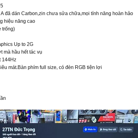
15
ặt A đã dán Carbon,zin chưa sửa chữa,mọi tính năng hoàn hảo
g hiệu năng cao
trống)
aphics Up to 2G
 mà hầu hết tác vụ
ét 144Hz
iêu mát.Bàn phím full size, có đèn RGB tiện lợi
cần