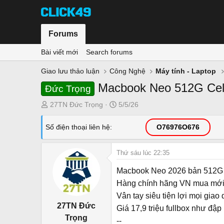
Forums
Bài viết mới
Search forums
Giao lưu thảo luận
Công Nghệ
Máy tính - Laptop
Macbook Neo 512G Cell
Đức Trọng
T
N
27TN Đức Trọng
5/5/26
h
g
r
à
Số điện thoại liên hệ
O76976O676
e
y
a
g
Thứ sáu lúc 22:35
d
ử
s
i
Macbook Neo 2026 bản 512G d
t
Hàng chính hãng VN mua mới 
a
Vân tay siêu tiện lợi mọi giao
r
27TN Đức
Giá 17,9 triệu fullbox như đập
t
Trọng
e
--