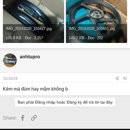
IMG_20241028_103427.jpg
IMG_20241028_103403.jpg
105.9 KB · Đọc: 3,257
145.7 KB · Đọc: 202
anhtupro
31/10/24
#2
Kèm má đùm hay mâm không b
Bạn phải Đăng nhập hoặc Đăng ký để trả lời tại đây
Facebook
Link
Share: