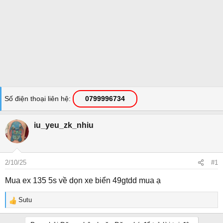
Số điện thoại liên hệ
0799996734
iu_yeu_zk_nhiu
2/10/25
#1
Mua ex 135 5s về dọn xe biển 49gtdd mua ạ
Sutu
R
e
a