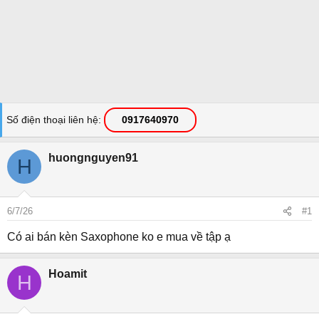
Số điện thoại liên hệ
0917640970
huongnguyen91
H
6/7/26
#1
Có ai bán kèn Saxophone ko e mua về tập ạ
Hoamit
H