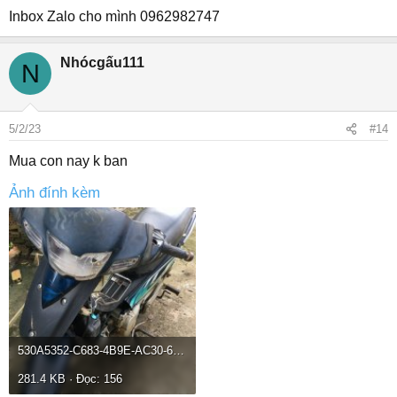
Inbox Zalo cho mình 0962982747
Nhócgấu111
N
5/2/23
#14
Mua con nay k ban
Ảnh đính kèm
530A5352-C683-4B9E-AC30-6272A3AD6AED.jpeg
281.4 KB · Đọc: 156