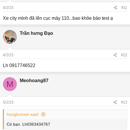
4/2/23
#11
Xe city mình đã lên cục máy 110...bao khỏe báo test ạ
Trần hưng Đạo
4/2/23
#12
Lh 0917746522
Meohoang87
M
5/2/23
#13
hunglocnam said:
Có bạn. Lh0363434767