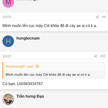
M
3/2/23
#9
Mình muốn lên cục máy Citi khỏe để đi cày ae ai có k ạ.
hunglocnam
H
3/2/23
#10
Meohoang87 said:
Mình muốn lên cục máy Citi khỏe để đi cày ae ai có k ạ.
Có bạn. Lh0363434767
Trần hưng Đạo