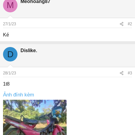
Meohoang87
M
c
t
i
o
27/1/23
#2
n
s
Ké
:
Dislike.
D
28/1/23
#3
1t8
Ảnh đính kèm