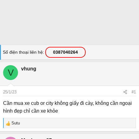
Số điện thoại liên hệ
0387040264
vhung
V
25/1/23
#1
Cần mua xe cub or city không giấy đi cày, không cần ngoại
hình đẹp chỉ cần xe khỏe
Sutu
R
e
a