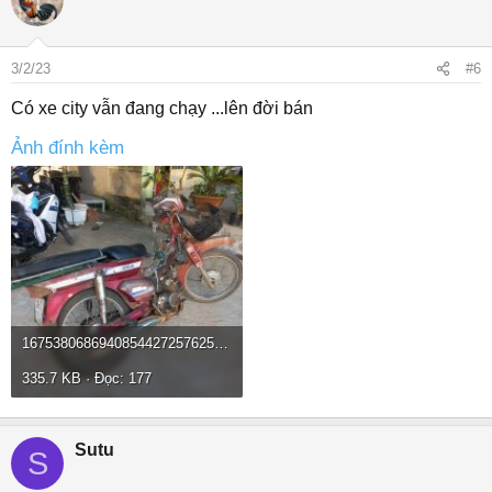
t
i
o
3/2/23
#6
n
s
Có xe city vẫn đang chạy ...lên đời bán
:
Ảnh đính kèm
16753806869408544272576258564848.jpg
335.7 KB · Đọc: 177
Sutu
S