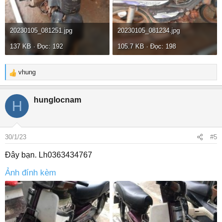
20230105_081251.jpg
20230105_081234.jpg
137 KB · Đọc: 192
105.7 KB · Đọc: 198
vhung
R
e
a
hunglocnam
H
c
t
i
o
30/1/23
#5
n
s
Đây bạn. Lh0363434767
:
Ảnh đính kèm