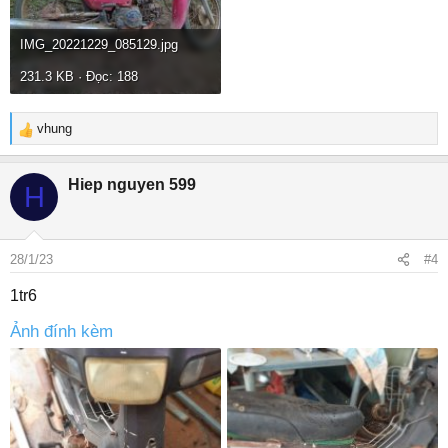
IMG_20221229_085129.jpg
231.3 KB · Đọc: 188
vhung
R
e
a
Hiep nguyen 599
H
c
t
i
o
28/1/23
#4
n
s
1tr6
:
Ảnh đính kèm