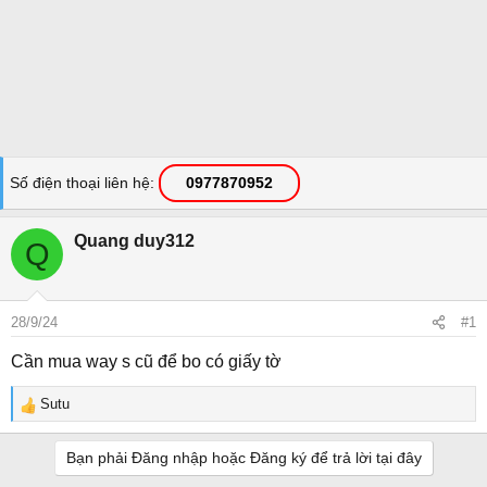
Số điện thoại liên hệ
0977870952
Quang duy312
Q
28/9/24
#1
Cần mua way s cũ để bo có giấy tờ
Sutu
R
e
a
Bạn phải Đăng nhập hoặc Đăng ký để trả lời tại đây
c