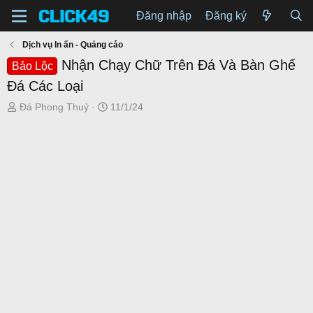
Đăng nhập
Đăng ký
Dịch vụ In ấn - Quảng cáo
Nhận Chạy Chữ Trên Đá Và Bàn Ghế
Bảo Lộc
Đá Các Loại
T
N
Đá Phong Thuỷ
11/1/24
h
g
r
à
e
y
a
g
d
ử
s
i
t
a
r
t
e
r