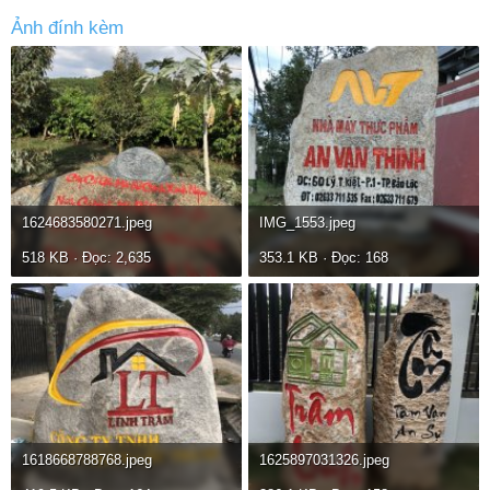
Ảnh đính kèm
1624683580271.jpeg
IMG_1553.jpeg
518 KB · Đọc: 2,635
353.1 KB · Đọc: 168
1618668788768.jpeg
1625897031326.jpeg