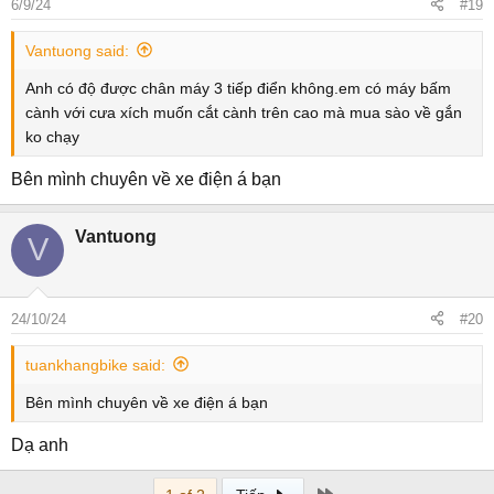
6/9/24
#19
Vantuong said:
Anh có độ được chân máy 3 tiếp điển không.em có máy bấm
cành với cưa xích muốn cắt cành trên cao mà mua sào về gắn
ko chạy
Bên mình chuyên về xe điện á bạn
Vantuong
V
24/10/24
#20
tuankhangbike said:
Bên mình chuyên về xe điện á bạn
Dạ anh
Last