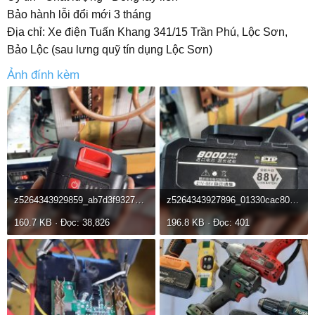
Bảo hành lỗi đổi mới 3 tháng
Địa chỉ: Xe điện Tuấn Khang 341/15 Trần Phú, Lộc Sơn,
Bảo Lộc (sau lưng quỹ tín dụng Lộc Sơn)
Ảnh đính kèm
z5264343929859_ab7d3f93273c3f162a74d83f00f0c83f.jpg
z5264343927896_01330cac8051a949d4106286f1793a72.jpg
160.7 KB · Đọc: 38,826
196.8 KB · Đọc: 401