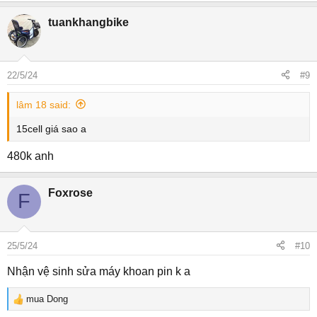
tuankhangbike
22/5/24
#9
lâm 18 said:
15cell giá sao a
480k anh
Foxrose
F
25/5/24
#10
Nhận vệ sinh sửa máy khoan pin k a
mua Dong
R