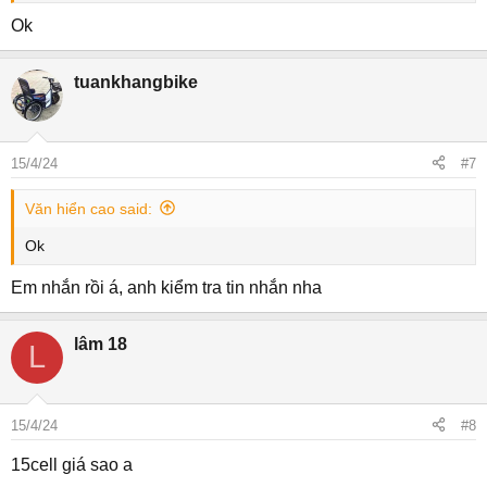
Ok
tuankhangbike
15/4/24
#7
Văn hiển cao said:
Ok
Em nhắn rồi á, anh kiểm tra tin nhắn nha
lâm 18
L
15/4/24
#8
15cell giá sao a