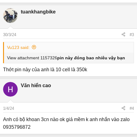
tuankhangbike
30/3/24
#3
Vu123 said:
View attachment 1157326
pin này đóng bao nhiêu vậy bạn
Thớt pin này của anh là 10 cell là 350k
Văn hiển cao
1/4/24
#4
Anh có bộ khoan 3cn nào ok giá mềm k anh nhắn vào zalo
0935796872