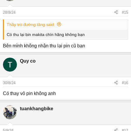
28/8/24
#15
Thầy trò đường tăng said:
Có thu lại bin makita chín hãng không bạn
Bên mình không nhận thu lại pin cũ bạn
Quy co
30/8/24
#16
Có thay vỏ pin không anh
tuankhangbike
5/9/24
#17