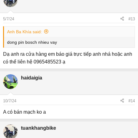
5/7/24
#13
Anh Ba Khía said:
dong pin bosch nhieu vay
Dạ anh ra cửa hàng em báo giá trực tiếp anh nhá hoặc anh
có thể liên hệ 0965485523 ạ
haidaigia
10/7/24
#14
A có bán mạch ko a
tuankhangbike