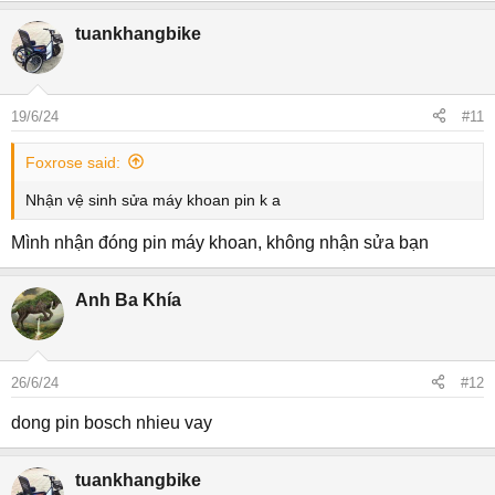
e
a
tuankhangbike
c
t
i
o
19/6/24
#11
n
s
Foxrose said:
:
Nhận vệ sinh sửa máy khoan pin k a
Mình nhận đóng pin máy khoan, không nhận sửa bạn
Anh Ba Khía
26/6/24
#12
dong pin bosch nhieu vay
tuankhangbike