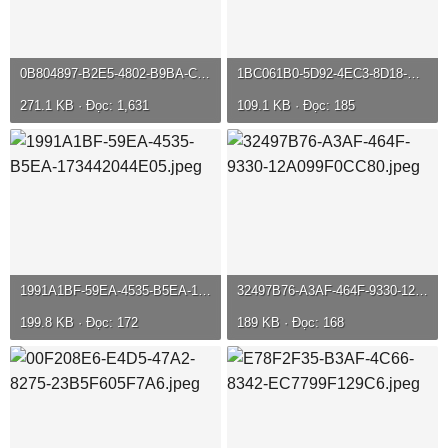
0B804897-B2E5-4802-B9BA-C88534CB4EDA.jpeg
1BC061B0-5D92-4EC3-8D18-A313A4034625.jpeg
271.1 KB · Đọc: 1,631
109.1 KB · Đọc: 185
1991A1BF-59EA-4535-B5EA-173442044E05.jpeg
32497B76-A3AF-464F-9330-12A099F0CC80.jpeg
199.8 KB · Đọc: 172
189 KB · Đọc: 168