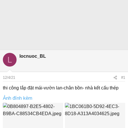
locnuoc_BL
L
12/4/21
#1
thi công lắp đặt mái-vườn lan-chân bồn- nhà kết cấu thép
Ảnh đính kèm