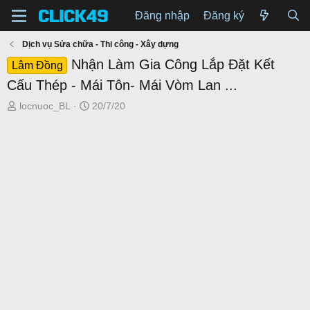
Đăng nhập
Đăng ký
Dịch vụ Sửa chữa - Thi công - Xây dựng
Nhận Làm Gia Công Lắp Đặt Kết
Lâm Đồng
Cấu Thép - Mái Tôn- Mái Vòm Lan ...
T
N
locnuoc_BL
20/7/20
h
g
r
à
e
y
a
g
d
ử
s
i
t
a
r
t
e
r