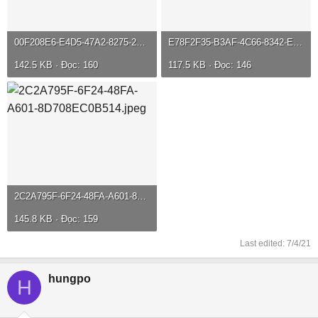
00F208E6-E4D5-47A2-8275-23B5F605F7A6.jpeg
E78F2F35-B3AF-4C66-8342-EC7799F129C6.jpeg
142.5 KB · Đọc: 160
117.5 KB · Đọc: 146
2C2A795F-6F24-48FA-A601-8D708EC0B514.jpeg
145.8 KB · Đọc: 159
Last edited:
7/4/21
hungpo
H