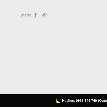
r
Facebook
Link
Share:
Hotline: 0966 649 749 (Quản