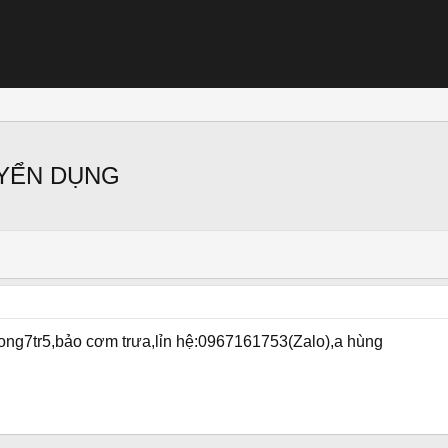
UYỂN DỤNG
ng7tr5,bảo cơm trưa,lỉn hệ:0967161753(Zalo),a hùng