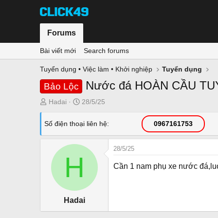
Forums
Bài viết mới
Search forums
Tuyển dụng • Việc làm • Khởi nghiệp
Tuyển dụng
Nước đá HOÀN CẦU T
Bảo Lộc
T
N
Hadai
28/5/25
h
g
r
à
Số điện thoại liên hệ
0967161753
e
y
a
g
28/5/25
d
ử
H
s
i
Cần 1 nam phụ xe nước đá,luo
t
a
r
Hadai
t
e