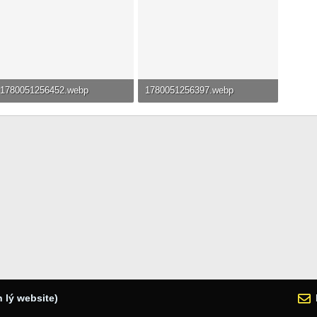
1780051256452.webp
1780051256397.webp
83.3 KB · Đọc: 44
34.2 KB · Đọc: 42
 lý website)