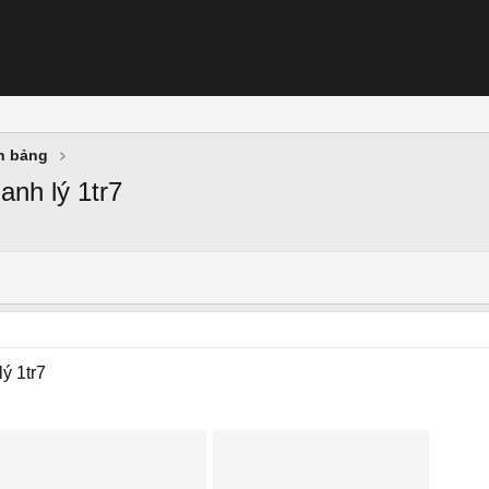
nh bảng
anh lý 1tr7
ý 1tr7