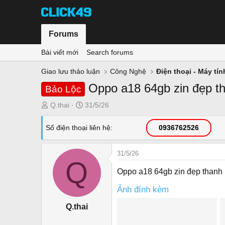
Forums
Bài viết mới
Search forums
Giao lưu thảo luận
Công Nghệ
Điện thoại - Máy tí
Oppo a18 64gb zin đẹp th
Bảo Lộc
T
N
Q.thai
31/5/26
h
g
r
à
Số điện thoại liên hệ
0936762526
e
y
a
g
31/5/26
d
ử
Q
s
i
Oppo a18 64gb zin đẹp thanh l
t
a
Ảnh đính kèm
r
Q.thai
t
e