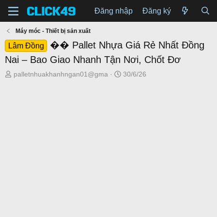
Đăng nhập
Đăng ký
Máy móc - Thiết bị sản xuất
�� Pallet Nhựa Giá Rẻ Nhất Đồng
Lâm Đồng
Nai – Bao Giao Nhanh Tận Nơi, Chốt Đơ
T
N
palletnhuakhanhngan01@gma
30/6/26
h
g
r
à
e
y
a
g
d
ử
s
i
t
a
r
t
e
r