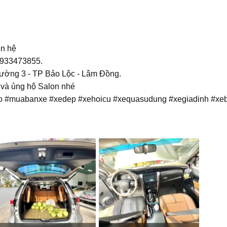
ên hệ
0933473855.
hường 3 - TP Bảo Lộc - Lâm Đồng.
 và ủng hộ Salon nhé
o #muabanxe #xedep #xehoicu #xequasudung #xegiadinh #xeba