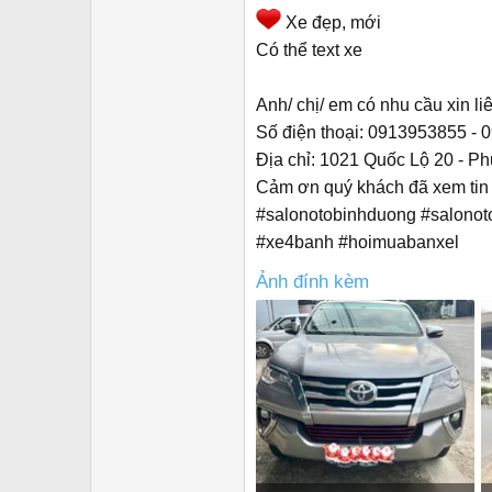
r
Xe đẹp, mới
Có thể text xe
Anh/ chị/ em có nhu cầu xin li
Số điện thoại: 0913953855 - 
Địa chỉ: 1021 Quốc Lộ 20 - P
Cảm ơn quý khách đã xem tin
#salonotobinhduong #salonot
#xe4banh #hoimuabanxel
Ảnh đính kèm