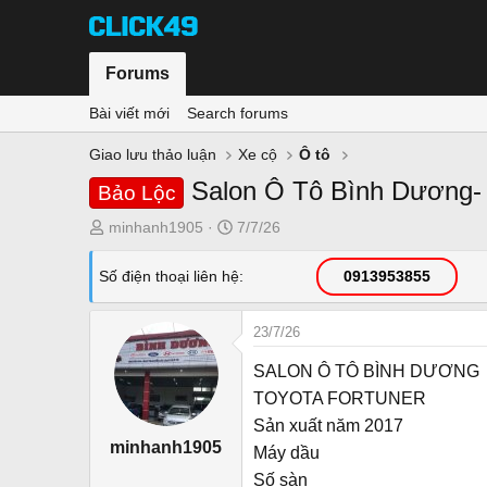
Forums
Bài viết mới
Search forums
Giao lưu thảo luận
Xe cộ
Ô tô
Salon Ô Tô Bình Dương- 
Bảo Lộc
T
N
minhanh1905
7/7/26
h
g
r
à
Số điện thoại liên hệ
0913953855
e
y
a
g
23/7/26
d
ử
s
i
SALON Ô TÔ BÌNH DƯƠNG
t
TOYOTA FORTUNER
a
Sản xuất năm 2017
r
minhanh1905
Máy dầu
t
e
Số sàn