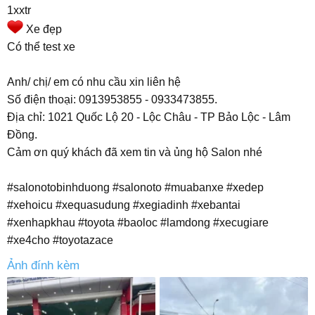
1xxtr
Xe đẹp
Có thể test xe
Anh/ chị/ em có nhu cầu xin liên hệ
Số điện thoại: 0913953855 - 0933473855.
Địa chỉ: 1021 Quốc Lộ 20 - Lộc Châu - TP Bảo Lộc - Lâm
Đồng.
Cảm ơn quý khách đã xem tin và ủng hộ Salon nhé
#salonotobinhduong #salonoto #muabanxe #xedep
#xehoicu #xequasudung #xegiadinh #xebantai
#xenhapkhau #toyota #baoloc #lamdong #xecugiare
#xe4cho #toyotazace
Ảnh đính kèm