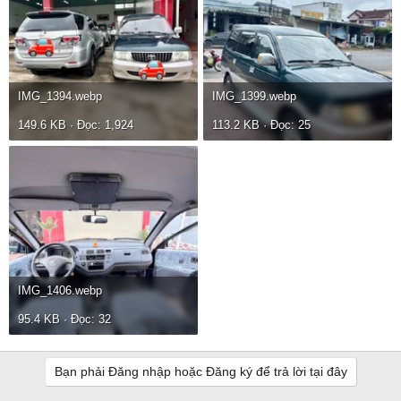
IMG_1394.webp
IMG_1399.webp
149.6 KB · Đọc: 1,924
113.2 KB · Đọc: 25
IMG_1406.webp
95.4 KB · Đọc: 32
Bạn phải Đăng nhập hoặc Đăng ký để trả lời tại đây