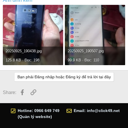
Ảnh đính kèm
20250925_190438.jpg
20250925_190507.jpg
125.8 KB · Đọc: 198
99.9 KB · Đọc: 110
Bạn phải Đăng nhập hoặc Đăng ký để trả lời tại đây
Facebook
Link
Share:
Hotline: 0966 649 749
Email:
info@click49.net
(Quản lý website)