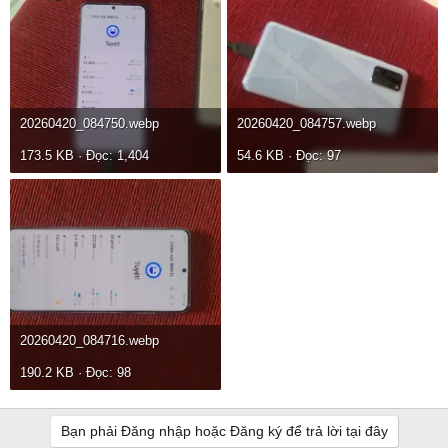
20260420_084750.webp
20260420_084757.webp
173.5 KB · Đọc: 1,404
54.6 KB · Đọc: 97
20260420_084716.webp
190.2 KB · Đọc: 98
Bạn phải Đăng nhập hoặc Đăng ký để trả lời tại đây