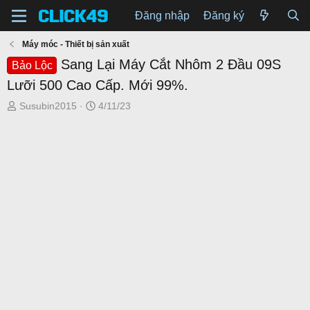
Đăng nhập
Đăng ký
Máy móc - Thiết bị sản xuất
Sang Lại Máy Cắt Nhôm 2 Đầu 09S
Bảo Lộc
Lưỡi 500 Cao Cấp. Mới 99%.
T
N
Susubin2015
4/11/23
h
g
r
à
e
y
a
g
d
ử
s
i
t
a
r
t
e
r