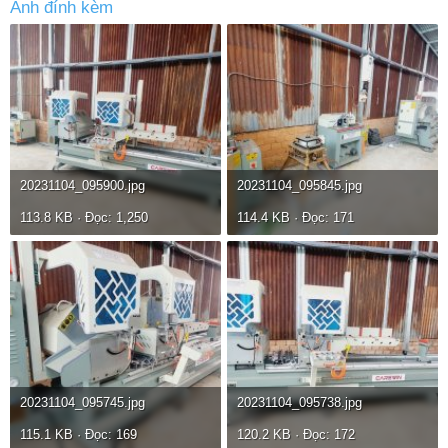
Ảnh đính kèm
20231104_095900.jpg
20231104_095845.jpg
113.8 KB · Đọc: 1,250
114.4 KB · Đọc: 171
20231104_095745.jpg
20231104_095738.jpg
115.1 KB · Đọc: 169
120.2 KB · Đọc: 172