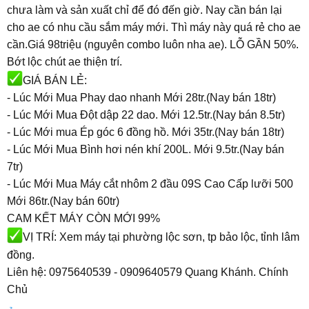
chưa làm và sản xuất chỉ để đó đến giờ. Nay cần bán lại
cho ae có nhu cầu sắm máy mới. Thì máy này quá rẻ cho ae
cần.Giá 98triệu (nguyên combo luôn nha ae). LỖ GẦN 50%.
Bớt lộc chút ae thiện trí.
️GIÁ BÁN LẺ:
- Lúc Mới Mua Phay dao nhanh Mới 28tr.(Nay bán 18tr)
- Lúc Mới Mua Đột dập 22 dao. Mới 12.5tr.(Nay bán 8.5tr)
- Lúc Mới mua Ép góc 6 đồng hồ. Mới 35tr.(Nay bán 18tr)
- Lúc Mới Mua Bình hơi nén khí 200L. Mới 9.5tr.(Nay bán
7tr)
- Lúc Mới Mua Máy cắt nhôm 2 đầu 09S Cao Cấp lưỡi 500
Mới 86tr.(Nay bán 60tr)
CAM KẾT MÁY CÒN MỚI 99%
️VỊ TRÍ: Xem máy tại phường lộc sơn, tp bảo lộc, tỉnh lâm
đồng.
Liên hệ: 0975640539 - 0909640579 Quang Khánh. Chính
Chủ