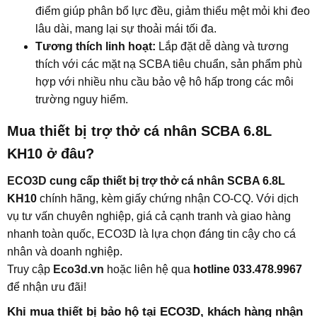
điểm giúp phân bổ lực đều, giảm thiểu mệt mỏi khi đeo
lâu dài, mang lại sự thoải mái tối đa.
Tương thích linh hoạt:
Lắp đặt dễ dàng và tương
thích với các mặt nạ SCBA tiêu chuẩn, sản phẩm phù
hợp với nhiều nhu cầu bảo vệ hô hấp trong các môi
trường nguy hiểm.
Mua thiết bị trợ thở cá nhân SCBA 6.8L
KH10 ở đâu?​
ECO3D
cung cấp thiết bị trợ thở cá nhân SCBA 6.8L
KH10
chính hãng, kèm giấy chứng nhận CO-CQ. Với dịch
vụ tư vấn chuyên nghiệp, giá cả cạnh tranh và giao hàng
nhanh toàn quốc, ECO3D là lựa chọn đáng tin cậy cho cá
nhân và doanh nghiệp.
Truy cập
Eco3d.vn
hoặc liên hệ qua
hotline 033.478.9967
để nhận ưu đãi!
Khi mua thiết bị bảo hộ tại ECO3D, khách hàng nhận