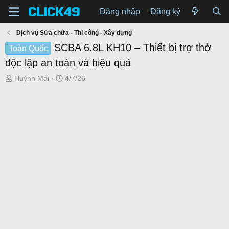
Đăng nhập
Đăng ký
Dịch vụ Sửa chữa - Thi công - Xây dựng
SCBA 6.8L KH10 – Thiết bị trợ thở
Toàn Quốc
độc lập an toàn và hiệu quả
T
N
Huỳnh Mai
4/7/26
h
g
r
à
e
y
a
g
d
ử
s
i
t
a
r
t
e
r