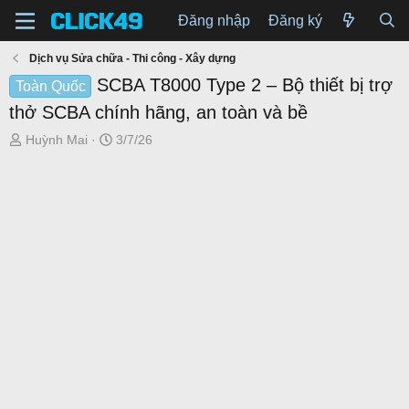
Đăng nhập
Đăng ký
Dịch vụ Sửa chữa - Thi công - Xây dựng
SCBA T8000 Type 2 – Bộ thiết bị trợ
Toàn Quốc
thở SCBA chính hãng, an toàn và bề
T
N
Huỳnh Mai
3/7/26
h
g
r
à
e
y
a
g
d
ử
s
i
t
a
r
t
e
r