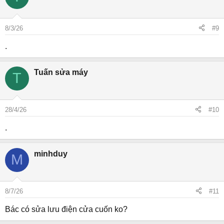
8/3/26
#9
.
Tuấn sửa máy
T
28/4/26
#10
.
minhduy
M
8/7/26
#11
Bác có sửa lưu điện cửa cuốn ko?