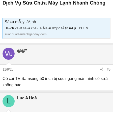
Dịch Vụ Sửa Chữa Máy Lạnh Nhanh Chóng​
Sá»a mÃ¡y láº¡nh
Dá»ch vá»¥ sá»a chá»¯a Äiá»n láº¡nh tÃ¢n nÆ¡i TPHCM
suachuadienlanhganday.com
@@*
11/9/25
#5
Có cái TV Samsung 50 inch bị sọc ngang màn hình có sưả
không bác
Lục A Hoà
L