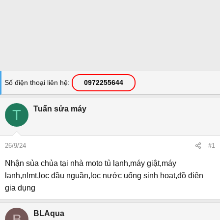
Số điện thoại liên hệ
0972255644
Tuấn sửa máy
T
26/9/24
#1
Nhận sủa chủa tại nhà moto tủ lạnh,máy giật,máy
lạnh,nlmt,lọc đầu nguần,lọc nước uống sinh hoạt,đồ điện
gia dụng
BLAqua
B