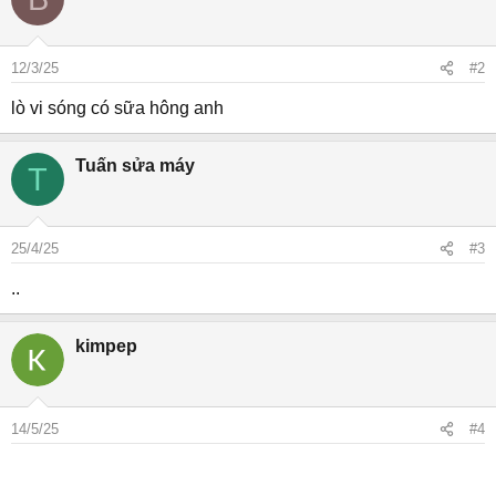
12/3/25
#2
lò vi sóng có sữa hông anh
Tuấn sửa máy
T
25/4/25
#3
..
kimpep
14/5/25
#4