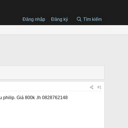
Đăng nhập
Đăng ký
Tìm kiếm
#1
 philip. Giá 800k .lh 0828762148