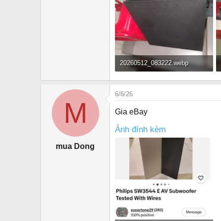
r
20260512_083222.webp
51.5 KB · Đọc: 3,289
6/6/26
M
Gia eBay
Ảnh đính kèm
mua Dong