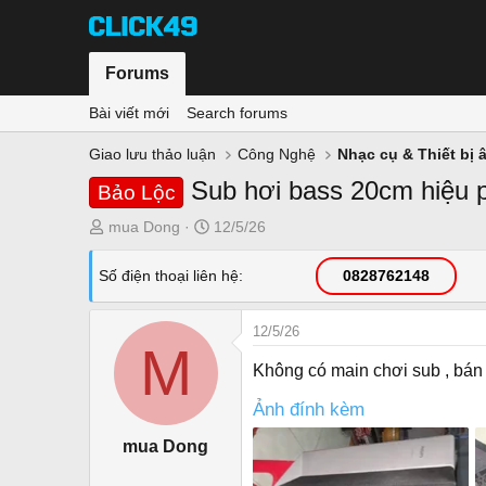
Forums
Bài viết mới
Search forums
Giao lưu thảo luận
Công Nghệ
Nhạc cụ & Thiết bị 
Sub hơi bass 20cm hiệu p
Bảo Lộc
T
N
mua Dong
12/5/26
h
g
r
à
Số điện thoại liên hệ
0828762148
e
y
a
g
12/5/26
d
ử
M
s
i
Không có main chơi sub , bán
t
a
Ảnh đính kèm
r
mua Dong
t
e