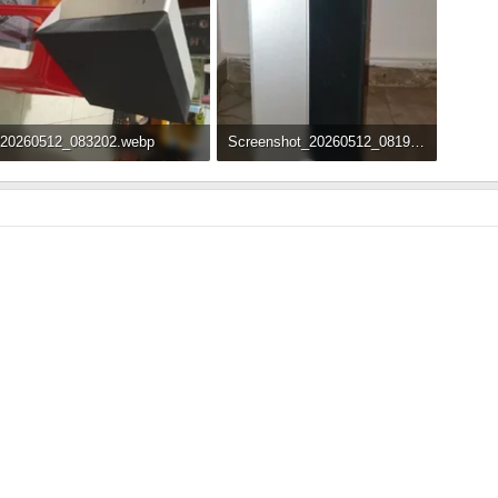
20260512_083202.webp
Screenshot_20260512_081920_Google.webp
53.6 KB · Đọc: 138
17.9 KB · Đọc: 150