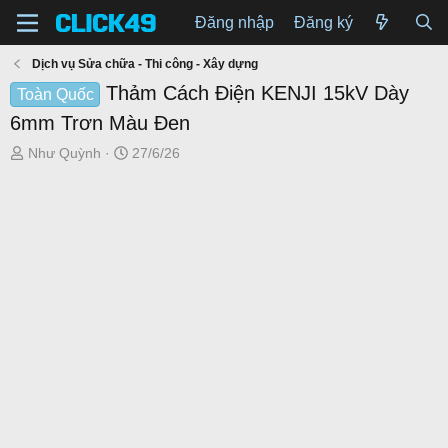
Đăng nhập
Đăng ký
Dịch vụ Sửa chữa - Thi công - Xây dựng
Thảm Cách Điện KENJI 15kV Dày
Toàn Quốc
6mm Trơn Màu Đen
T
N
Như Quỳnh
27/6/26
h
g
r
à
e
y
a
g
d
ử
s
i
t
a
r
t
e
r