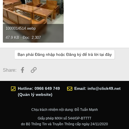
1000014514.webp
47.9 KB · Đọc: 2,307
Bạn phải Đăng nhập hoặc Đăng ký để trả lời tại đây
Facebook
Link
Share:
Hotline: 0966 649 749
Email:
info@click49.net
(Quản lý website)
Chịu trách nhiệm nội dung: Đỗ Tuấn Mạnh
Giấy phép MXH số 544/GP-BTTTT
do Bộ Thông Tin và Truyền Thông cấp ngày 24/11/2020