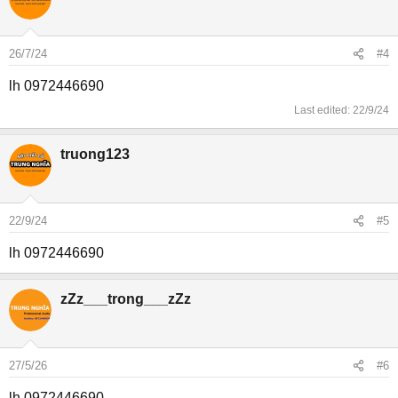
26/7/24
#4
lh 0972446690
Last edited:
22/9/24
truong123
22/9/24
#5
lh 0972446690
zZz___trong___zZz
27/5/26
#6
lh 0972446690