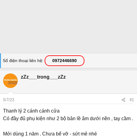
Số điện thoại liên hệ
0972446690
zZz___trong___zZz
5/7/23
#1
Thanh lý 2 cánh cánh cửa
Có đầy đủ phụ kiện như 2 bộ bản lề âm dưới nền , tay cầm .
Mới dùng 1 năm . Chưa bể vỡ - sứt mẻ nhé