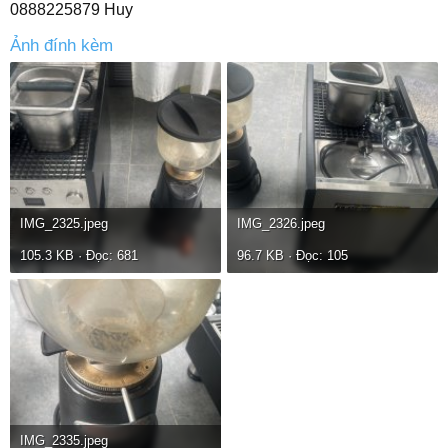
0888225879 Huy
Ảnh đính kèm
IMG_2325.jpeg
IMG_2326.jpeg
105.3 KB · Đọc: 681
96.7 KB · Đọc: 105
IMG_2335.jpeg