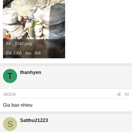
IMG_0342.jpeg
206.3 KB · Đọc: 858
thanhyen
T
19/3/24
#2
Gia bao nhieu
Satthu21223
S