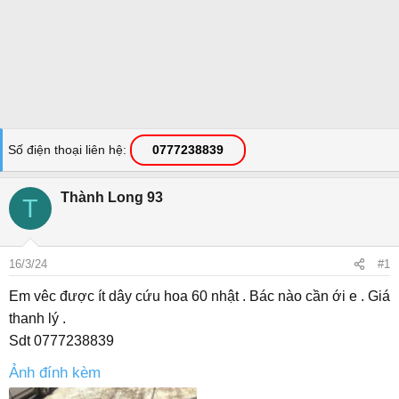
Số điện thoại liên hệ
0777238839
Thành Long 93
T
16/3/24
#1
Em vêc được ít dây cứu hoa 60 nhật . Bác nào cần ới e . Giá
thanh lý .
Sdt 0777238839
Ảnh đính kèm