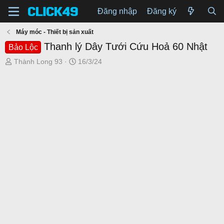
Đăng nhập
Đăng ký
Máy móc - Thiết bị sản xuất
Thanh lý Dây Tưới Cứu Hoả 60 Nhật
Bảo Lộc
T
N
Thành Long 93
16/3/24
h
g
r
à
e
y
a
g
d
ử
s
i
t
a
r
t
e
r