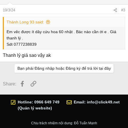
19/3/24
#3
Thành Long 93 said:
Em vêc được ít dây cứu hoa 60 nhật . Bác nào cần ới e . Giá
thanh lý .
Sdt 0777238839
Thanh lý giá sao vậy ak
Bạn phải Đăng nhập hoặc Đăng ký để trả lời tại đây
Facebook
Link
Share:
Hotline: 0966 649 749
Email:
info@click49.net
(Quản lý website)
Chịu trách nhiệm nội dung: Đỗ Tuấn Mạnh