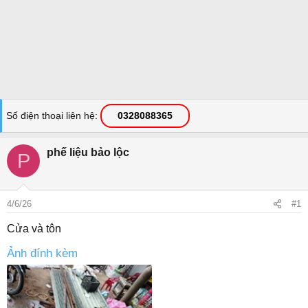
Số điện thoại liên hệ
0328088365
phế liệu bảo lộc
P
4/6/26
#1
Cửa và tôn
Ảnh đính kèm