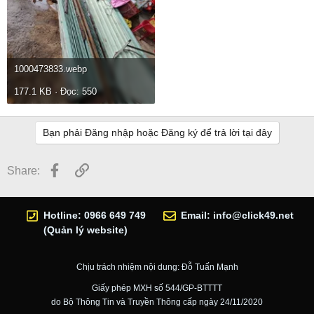
1000473833.webp
177.1 KB · Đọc: 550
Bạn phải Đăng nhập hoặc Đăng ký để trả lời tại đây
Facebook
Link
Share:
Hotline: 0966 649 749
Email:
info@click49.net
(Quản lý website)
Chịu trách nhiệm nội dung: Đỗ Tuấn Mạnh
Giấy phép MXH số 544/GP-BTTTT
do Bộ Thông Tin và Truyền Thông cấp ngày 24/11/2020