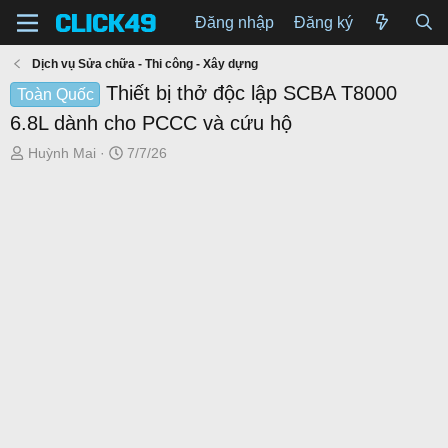
Đăng nhập
Đăng ký
Dịch vụ Sửa chữa - Thi công - Xây dựng
Thiết bị thở độc lập SCBA T8000
Toàn Quốc
6.8L dành cho PCCC và cứu hộ
T
N
Huỳnh Mai
7/7/26
h
g
r
à
e
y
a
g
d
ử
s
i
t
a
r
t
e
r