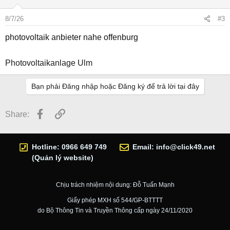
8/7/26
#3
photovoltaik anbieter nahe offenburg
Photovoltaikanlage Ulm
Bạn phải Đăng nhập hoặc Đăng ký để trả lời tại đây
Facebook
Link
Share:
Hotline: 0966 649 749
Email:
info@click49.net
(Quản lý website)
Chịu trách nhiệm nội dung: Đỗ Tuấn Mạnh
Giấy phép MXH số 544/GP-BTTTT
do Bộ Thông Tin và Truyền Thông cấp ngày 24/11/2020