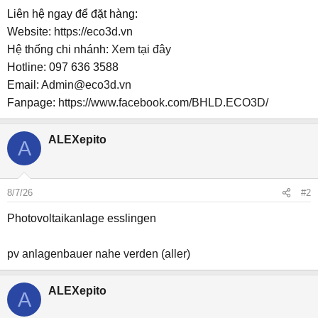
Liên hệ ngay để đặt hàng:
Website:
https://eco3d.vn
Hệ thống chi nhánh:
Xem tại đây
Hotline: 097 636 3588
Email:
Admin@eco3d.vn
Fanpage:
https://www.facebook.com/BHLD.ECO3D/
ALEXepito
A
8/7/26
#2
Photovoltaikanlage esslingen
pv anlagenbauer nahe verden (aller)
ALEXepito
A