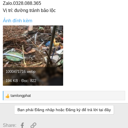
Zalo.0328.088.365
Vị trí: đường tránh bảo lộc
Ảnh đính kèm
1000471716.webp
194 KB · Đọc: 822
tamlongphat
R
e
a
Bạn phải Đăng nhập hoặc Đăng ký để trả lời tại đây
c
t
Facebook
Link
Share:
i