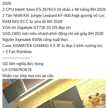
2028
2 CPU Intel® Xeon E5-2676V3 24 nhân x 48 luồng BH 2028
2 Tản Nhiệt Khí Jungle Leopard KF-400 Argb gương vô cực
RAM 64G ECC tự sửa lỗi BH 2028
VGA rời Gigabyte GT730 2G D5 đẹp zin
SSD 240G mới siêu nhanh,khởi động chỉ vài giây BH 2028
Nguồn Xigmatek 650W công suất thực
Case XIGMATEK GAMING X II 3F to đẹp 2 kính cường lực
+ 3 Fan Rainbow
-----------------------
GD liên nghĩa,đức trọng
LH O76976O676
Nhận cọc ship mọi nơi ae cần