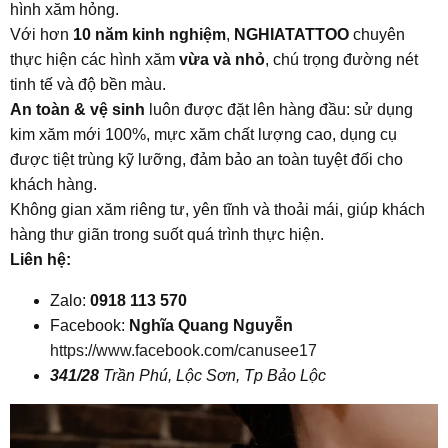
hình xăm hỏng.
Với hơn
10 năm kinh nghiệm
,
NGHIATATTOO
chuyên
thực hiện các hình xăm
vừa và nhỏ
, chú trọng đường nét
tinh tế và độ bền màu.
An toàn & vệ sinh
luôn được đặt lên hàng đầu: sử dụng
kim xăm mới 100%, mực xăm chất lượng cao, dụng cụ
được tiệt trùng kỹ lưỡng, đảm bảo an toàn tuyệt đối cho
khách hàng.
Không gian xăm riêng tư, yên tĩnh và thoải mái, giúp khách
hàng thư giãn trong suốt quá trình thực hiện.
Liên hệ:
Zalo:
0918 113 570
Facebook:
Nghĩa Quang Nguyễn
https://www.facebook.com/canusee17
341/28
Trần Phú, Lộc Sơn, Tp Bảo Lộc