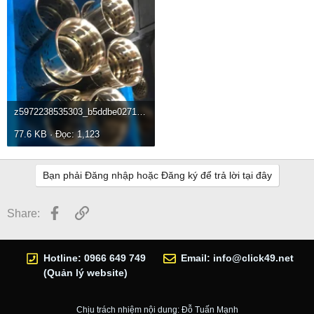
z5972238535303_b5ddbe027179bbdde6a2ff44c17539f6.webp
77.6 KB · Đọc: 1,123
Bạn phải Đăng nhập hoặc Đăng ký để trả lời tại đây
Facebook
Link
Share:
Hotline: 0966 649 749
Email:
info@click49.net
(Quản lý website)
Chịu trách nhiệm nội dung: Đỗ Tuấn Mạnh