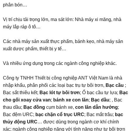
phân bón…
Vị trí chịu tải trọng lớn, ma sát lớn: Nhà máy xi măng, nhà
máy lắp ráp ô tô…
Các nhà máy sản xuất thực phẩm, bánh kẹo, nhà máy sản
xuất dược phẩm, thiết bị y tế…
Và nhiều ứng dụng trong các ngành công nghiệp khác.
Công ty TNHH Thiết bị công nghiệp ANT Việt Nam là nhà
nhập khẩu, phân phối các loại bạc trụ tự bôi trơn,
Bạc cầu
;
Bạc sắt thiêu kết;
Bạc lót tự bôi trơn
; Ổ bạc cầu tự lựa;
Bạc
cho gối xoay cửa van
;
bánh xe con lăn
;
Bạc dầu
; , Bạc
thau dầu;
Bạc đồng
cụm bánh xe,
con lăn dẫn hướng
;
Bạc đệm URC;
bạc chặn cổ trục URC
; Bạc mắt trâu;
bạc
thủy động URC
… được dùng trong ngành cơ khí chính
xác; ngành công nghiệp nặng với tính năng như tự bôi trơn