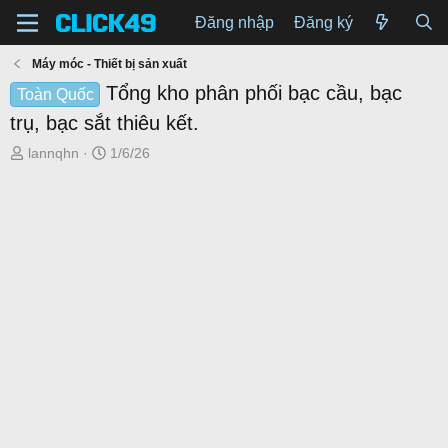
Đăng nhập
Đăng ký
Máy móc - Thiết bị sản xuất
Tổng kho phân phối bạc cầu, bạc
Toàn Quốc
trụ, bạc sắt thiêu kết.
T
N
lannqhn
1/6/26
h
g
r
à
e
y
a
g
d
ử
s
i
t
a
r
t
e
r