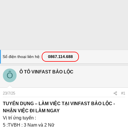
Số điện thoại liên hệ
0867.114.688
Ô TÔ VINFAST BẢO LỘC
Ô
23/7/25
#1
TUYỂN DỤNG – LÀM VIỆC TẠI VINFAST BẢO LỘC -
NHẬN VIỆC ĐI LÀM NGAY
Vị trí ứng tuyển :
5 :TVBH : 3 Nam và 2 Nữ