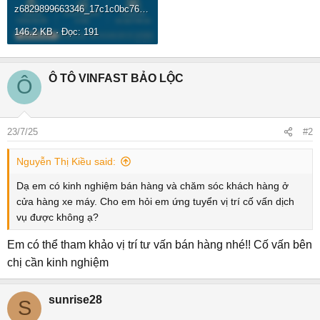
z6829899663346_17c1c0bc76ba37c2a64e0648879928ea.jpg
146.2 KB · Đọc: 191
Ô TÔ VINFAST BẢO LỘC
Ô
23/7/25
#2
Nguyễn Thị Kiều said:
Dạ em có kinh nghiệm bán hàng và chăm sóc khách hàng ở
cửa hàng xe máy. Cho em hỏi em ứng tuyển vị trí cố vấn dịch
vụ được không ạ?
Em có thể tham khảo vị trí tư vấn bán hàng nhé!! Cố vấn bên
chị cần kinh nghiệm
sunrise28
S