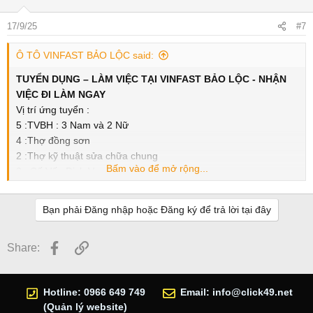
17/9/25
#7
Ô TÔ VINFAST BẢO LỘC said:
TUYỂN DỤNG – LÀM VIỆC TẠI VINFAST BẢO LỘC - NHẬN
VIỆC ĐI LÀM NGAY
Vị trí ứng tuyển :
5 :TVBH : 3 Nam và 2 Nữ
4 :Thợ đồng sơn
2 :Thợ kỹ thuật sửa chữa chung
Bấm vào để mở rộng...
2 : Cố Vấn Dịch Vụ
-----------------------------
Ứng tuyển nhanh tại đây : VINFAST BẢO LỘC - Địa chỉ : 101
Bạn phải Đăng nhập hoặc Đăng ký để trả lời tại đây
Đường Hà Giang, Bảo Lộc , Lâm Đồng
-----------------------------
Facebook
Link
Share:
YÊU CẦU ĐỐI VỚI ỨNG VIÊN :
Có kinh nghiệm ở vị trí tương đương
Siêng năng, nhanh nhẹn, ham học hỏi
Hotline: 0966 649 749
Email:
info@click49.net
Có trách nhiệm trong công việc
(Quản lý website)
Có định hướng gắn bó lâu dài với công ty