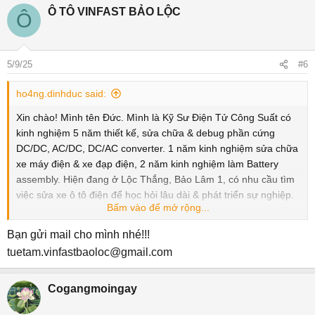
Ô TÔ VINFAST BẢO LỘC
Ô
5/9/25
#6
ho4ng.dinhduc said:
Xin chào! Mình tên Đức. Mình là Kỹ Sư Điện Tử Công Suất có
kinh nghiệm 5 năm thiết kế, sửa chữa & debug phần cứng
DC/DC, AC/DC, DC/AC converter. 1 năm kinh nghiệm sửa chữa
xe máy điện & xe đạp điện, 2 năm kinh nghiệm làm Battery
assembly. Hiện đang ở Lộc Thắng, Bảo Lâm 1, có nhu cầu tìm
việc sửa xe ô tô điện để học hỏi lâu dài & phát triển sự nghiệp.
Bấm vào để mở rộng...
.
Cho mình hỏi vị trí KTV sửa chữa chung là sửa cả xe máy xăng
Bạn gửi mail cho mình nhé!!!
& máy dầu thêm luôn hay chỉ sửa xe điện cho Vinfast thôi bạn
tuetam.vinfastbaoloc@gmail.com
HR?
.
Cogangmoingay
Mình sẽ gửi email sau nhé