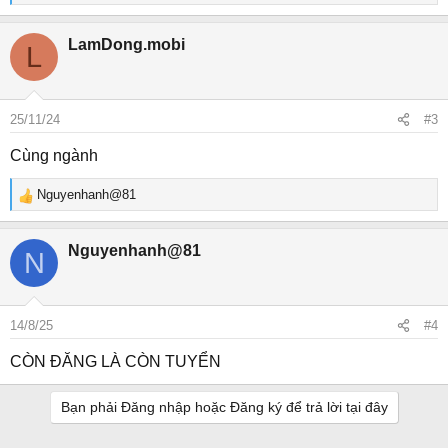
e
a
LamDong.mobi
L
c
t
i
o
25/11/24
#3
n
s
Cùng ngành
:
Nguyenhanh@81
R
e
a
Nguyenhanh@81
N
c
t
i
o
14/8/25
#4
n
s
CÒN ĐĂNG LÀ CÒN TUYỂN
:
Bạn phải Đăng nhập hoặc Đăng ký để trả lời tại đây