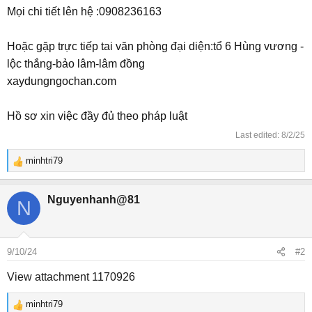
Mọi chi tiết lên hệ :0908236163
Hoặc gặp trực tiếp tai văn phòng đại diện:tổ 6 Hùng vương -
lộc thắng-bảo lâm-lâm đồng
xaydungngochan.com
Hồ sơ xin việc đầy đủ theo pháp luật
Last edited:
8/2/25
minhtri79
R
e
a
Nguyenhanh@81
N
c
t
i
o
9/10/24
#2
n
s
View attachment 1170926
:
minhtri79
R