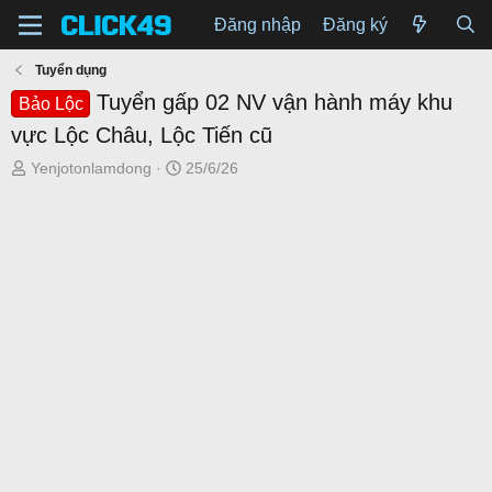
Đăng nhập
Đăng ký
Tuyển dụng
Tuyển gấp 02 NV vận hành máy khu
Bảo Lộc
vực Lộc Châu, Lộc Tiến cũ
T
N
Yenjotonlamdong
25/6/26
h
g
r
à
e
y
a
g
d
ử
s
i
t
a
r
t
e
r