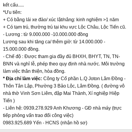
kết cấu.....
*Ưu tiên:
+ Có bằng lái xe đào/ xúc lật/nâng: kinh nghiệm >1 năm
+ Có tạm trú, thường trú tại khu vực Lộc Châu, Lộc Tiến cũ.
- Lương : từ 9.000.000 -10.000.000 đồng
Lương sau khi tăng ca/ thêm giờ: từ 14.000.000 -
15.000.000 đồng.
- Chế độ : Được tham gia đầy đủ BHXH, BHYT, TN, TN-
BNN và nghỉ lễ, phép theo quy định nhà nước. Môi trường
làm việc thân thiện, hòa đồng.
* Địa chỉ làm việc:
Công ty Cổ phần L.Q Joton Lâm Đồng -
Thôn Tân Lập, Phường 3 Bảo Lộc, Lâm Đồng. ( đường vô
nhà thờ Vinh Sơn Liêm, đập Mai Thành, Xí nghiệp Hiệp
Tiến )
- Liên hệ: 0939.278.929 Anh Khương - GĐ nhà máy (trực
tiếp phỏng vấn trao đổi công việc)
0983.925.689 Yến - HCNS (nhận hồ sơ)