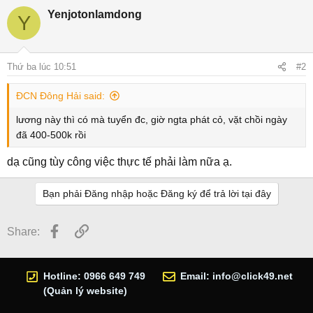
Yenjotonlamdong
Y
Thứ ba lúc 10:51
#2
ĐCN Đông Hải said:
lương này thì có mà tuyển đc, giờ ngta phát cỏ, vặt chồi ngày
đã 400-500k rồi
dạ cũng tùy công việc thực tế phải làm nữa ạ.
Bạn phải Đăng nhập hoặc Đăng ký để trả lời tại đây
Facebook
Link
Share:
Hotline: 0966 649 749
Email:
info@click49.net
(Quản lý website)