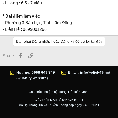
- Lương : 6,5 - 7 triệu
* Đại điểm làm việc
- Phường 3 Bảo Lộc, Tỉnh Lâm Đồng
- Liên Hệ : 0899001268
Bạn phải Đăng nhập hoặc Đăng ký để trả lời tại đây
Facebook
Link
Share:
Hotline: 0966 649 749
Email:
info@click49.net
(Quản lý website)
Chịu trách nhiệm nội dung: Đỗ Tuấn Mạnh
Giấy phép MXH số 544/GP-BTTTT
do Bộ Thông Tin và Truyền Thông cấp ngày 24/11/2020