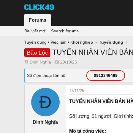
Forums
Bài viết mới
Search forums
Tuyển dụng • Việc làm • Khởi nghiệp
Tuyển dụng
TUYỂN NHÂN VIÊN BÁN
Bảo Lộc
T
N
Đình Nghĩa
29/10/25
h
g
r
à
Số điện thoại liên hệ
0913346489
e
y
a
g
17/11/25
d
ử
Đ
s
i
TUYỂN NHÂN VIÊN BÁN HÀ
t
a
Số lượng: 01 người, Giới tính
r
Đình Nghĩa
t
e
Mô tả công việc: