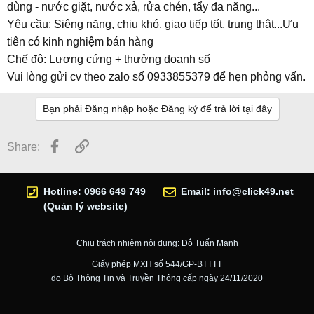
dùng - nước giặt, nước xả, rửa chén, tẩy đa năng...
Yêu cầu: Siêng năng, chịu khó, giao tiếp tốt, trung thật...Ưu
tiên có kinh nghiệm bán hàng
Chế độ: Lương cứng + thưởng doanh số
Vui lòng gửi cv theo zalo số 0933855379 để hẹn phỏng vấn.
Bạn phải Đăng nhập hoặc Đăng ký để trả lời tại đây
Facebook
Link
Share:
Hotline: 0966 649 749
Email:
info@click49.net
(Quản lý website)
Chịu trách nhiệm nội dung: Đỗ Tuấn Mạnh
Giấy phép MXH số 544/GP-BTTTT
do Bộ Thông Tin và Truyền Thông cấp ngày 24/11/2020