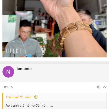
tentente
28/1/25
#2
Trần tiến 91 said:
Ae tranh thủ, tết tư đến rồi……