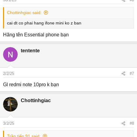
Chottinhgiac said:
cai dt co phai hang ifone mini ko z ban
Hãng tên Essential phone bạn
tentente
2/2/25
#7
Gl redmi note 10pro k bạn
Chottinhgiac
3/2/25
#8
Trần tiến 91 said: