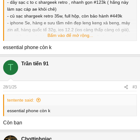
- dây sạc c to c shargeek retro , nhanh gọn #123k ( hãng này
làm sạc cáp ae khỏi chê)
- củ sạc shargeek retro 35w, full hộp, còn bảo hành #449k
- iphone Se, hàng e sưu tầm nên đẹp leng keng xà beng, máy
zin all, hàng quốc tế 32g, ios 12.2 (ios càng thấp càng có giá),
Bấm vào để mở rộng...
bao thầy thợ check, ko zin tặng máy . Giá ra đi nhanh gọn cho
con máy chất #1379k
essential phone còn k
- essential phone, ae nghe máy tên khá lạ đúng ko, chiếc đt do
cha đẻ của hệ điều hành android sáng chế Andy Rubin. Máy
Trần tiến 91
thiết kế cực cao cấp : viền titan, mặt lưng gốm, màn 2k đẹp
T
khỏi chê. Giờ có tiền ae cũng k thể mua dc #1889k
Giá trên là giá chốt, e ko bớt, ae có ý định kêu bớt khỏi alo
cũng dc ạ
28/1/25
#3
Ai cần gì có thể alo e 0969981694
Gdtt ở lộc thành hoặc bảo lộc nha
View attachment
tentente said:
1189460
View attachment 1189461
View attachment 1189462
essential phone còn k
Còn bạn
Chottinhgiac