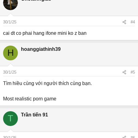
30/1/25
#4
cai dt co phai hang ifone mini ko z ban
hoanggiathinh39
H
30/1/25
#5
Tìm hiều cùng với người thích cùng bạn.
Most realistic porn game
Trần tiến 91
T
30/1/25
#6