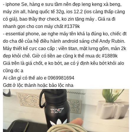
- iphone Se, hàng e sưu tầm nên đẹp leng keng xà beng,
máy zin all, hàng quốc tế 32g, ios 12.2 (ios càng thấp càng
có giá), bao thầy thợ check, ko zin tặng máy . Giá ra đi
nhanh gọn cho con máy chất #1379k
- essential phone, ae nghe máy tên khá lạ đúng ko, chiếc đt
do cha đẻ của hệ điều hành android sáng chế Andy Rubin.
Máy thiết kế cực cao cấp : viền titan, mặt lưng gốm, màn 2k
đẹp khỏi chê. Giờ có tiền ae cũng k thể mua dc #1889k
Giá trên là giá chốt, e ko bớt, ae có ý định kêu bớt khỏi alo
cũng dc ạ
Ai cần gì có thể alo e 0969981694
Gdtt ở lộc thành hoặc bảo lộc nha