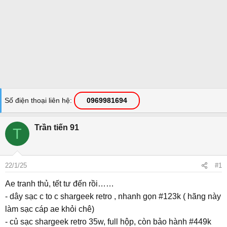
Số điện thoại liên hệ
0969981694
Trần tiến 91
T
22/1/25
#1
Ae tranh thủ, tết tư đến rồi……
- dây sạc c to c shargeek retro , nhanh gọn #123k ( hãng này
làm sạc cáp ae khỏi chê)
- củ sạc shargeek retro 35w, full hộp, còn bảo hành #449k