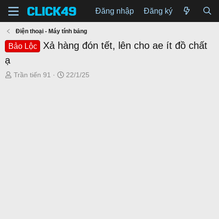
Đăng nhập
Đăng ký
Điện thoại - Máy tính bảng
Xả hàng đón tết, lên cho ae ít đồ chất
Bảo Lộc
ạ
T
N
Trần tiến 91
22/1/25
h
g
r
à
e
y
a
g
d
ử
s
i
t
a
r
t
e
r