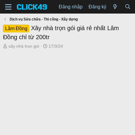
Đăng nhập
Đăng ký
Dịch vụ Sửa chữa - Thi công - Xây dựng
Xây nhà trọn gói giá rẻ nhất Lâm
Lâm Đồng
Đồng chỉ từ 200tr
T
N
xây nhà trọn gói
17/3/24
h
g
r
à
e
y
a
g
d
ử
s
i
t
a
r
t
e
r