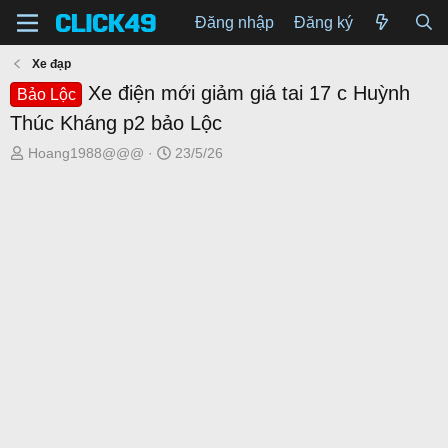
Đăng nhập
Đăng ký
Xe đạp
Xe điện mới giảm giá tai 17 c Huỳnh
Bảo Lộc
Thúc Kháng p2 bảo Lộc
T
N
Hoang1988@@@
23/5/26
h
g
r
à
e
y
a
g
d
ử
s
i
t
a
r
t
e
r