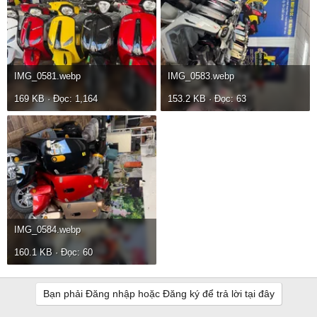
IMG_0581.webp
IMG_0583.webp
169 KB · Đọc: 1,164
153.2 KB · Đọc: 63
IMG_0584.webp
160.1 KB · Đọc: 60
Bạn phải Đăng nhập hoặc Đăng ký để trả lời tại đây