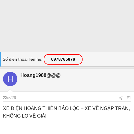
Số điện thoại liên hệ
0978765676
Hoang1988@@@
H
23/5/26
#1
XE ĐIỆN HOÀNG THIÊN BẢO LỘC – XE VỀ NGẬP TRÀN,
KHÔNG LO VỀ GIÁ!