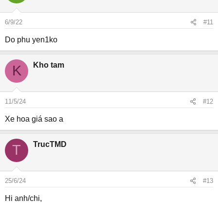
6/9/22
#11
Do phu yen1ko
Kho tam
K
11/5/24
#12
Xe hoa giá sao a
TrucTMD
T
25/6/24
#13
Hi anh/chi,