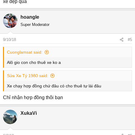
xe đẹp quá
:
hoangle
Super Moderator
9/10/18
#5
Cuonglamsat said:
Alô gio con cho thuê xe ko a
Sửa Xe Tý 1980 said:
Xe chạy hợp đồng chứ đâu có cho thuê tự lái đâu
Chỉ nhận hợp đồng thôi bạn
XukaVi