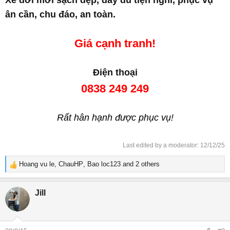
Xe đời mới sạch đẹp, đầy đủ tiện nghi, phục vụ
ân cần, chu đáo, an toàn.
Giá cạnh tranh!
Điện thoại
0838 249 249
Rất hân hạnh được phục vụ!
Last edited by a moderator:
12/12/25
Hoang vu le
,
ChauHP
,
Bao loc123
and 2 others
R
e
a
Jill
c
t
i
o