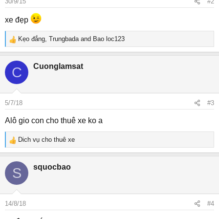
30/9/15
#2
n
s
xe đẹp
:
Kẹo đắng
,
Trungbada
and
Bao loc123
R
e
a
Cuonglamsat
C
c
t
i
o
5/7/18
#3
n
s
Alô gio con cho thuê xe ko a
:
Dich vụ cho thuê xe
R
e
a
squocbao
S
c
t
i
o
14/8/18
#4
n
s