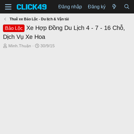
Đăng nhập
Đăng ký
Thuê xe Bảo Lộc - Du lịch & Vận tải
Xe Hợp Đồng Du Lịch 4 - 7 - 16 Chỗ,
Bảo Lộc
Dịch Vụ Xe Hoa
T
N
Minh.Thuận
30/9/15
h
g
r
à
e
y
a
g
d
ử
s
i
t
a
r
t
e
r