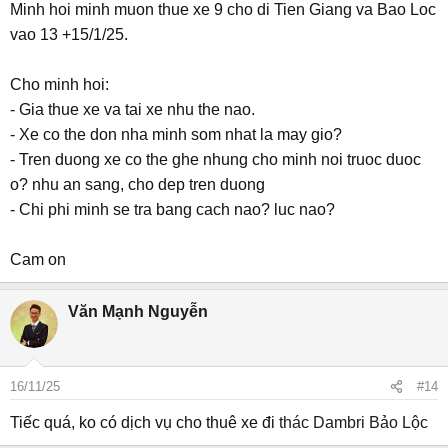
Minh hoi minh muon thue xe 9 cho di Tien Giang va Bao Loc
vao 13 +15/1/25.
Cho minh hoi:
- Gia thue xe va tai xe nhu the nao.
- Xe co the don nha minh som nhat la may gio?
- Tren duong xe co the ghe nhung cho minh noi truoc duoc
o? nhu an sang, cho dep tren duong
- Chi phi minh se tra bang cach nao? luc nao?
Cam on
Văn Mạnh Nguyễn
16/11/25
#14
Tiếc quá, ko có dịch vụ cho thuê xe đi
thác Dambri Bảo Lộc