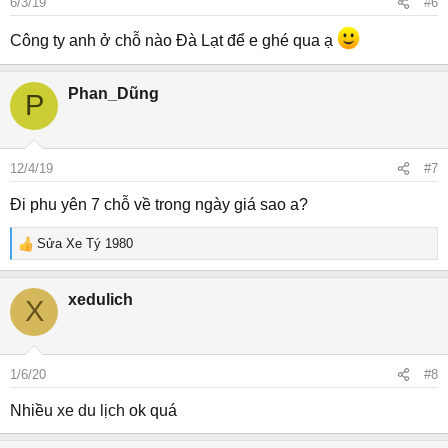
6/3/19
#6
Công ty anh ở chỗ nào Đà Lạt để e ghé qua ạ
Phan_Dũng
P
12/4/19
#7
Đi phu yên 7 chỗ về trong ngày giá sao a?
Sửa Xe Tý 1980
R
e
a
xedulich
X
c
t
i
o
1/6/20
#8
n
s
Nhiều
xe du lịch
ok quá
: