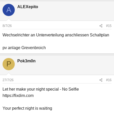
ALEXepito
A
8/7/26
#15
Wechselrichter an Unterverteilung anschliessen Schaltplan
pv anlage Grevenbroich
Pok3m0n
P
27/7/26
#16
Let her make your night special - No Selfie
https://fixdim.com
Your perfect night is waiting