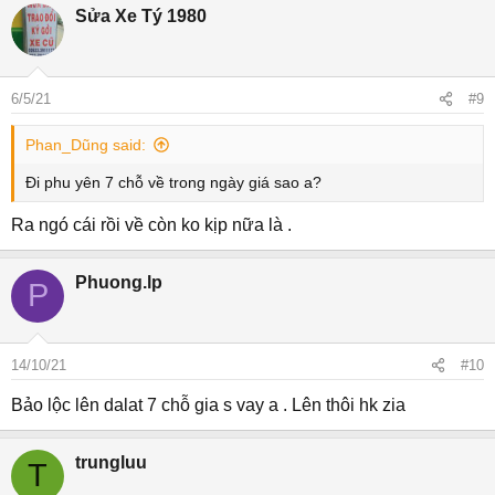
Sửa Xe Tý 1980
6/5/21
#9
Phan_Dũng said:
Đi phu yên 7 chỗ về trong ngày giá sao a?
Ra ngó cái rồi về còn ko kịp nữa là .
Phuong.lp
P
14/10/21
#10
Bảo lộc lên dalat 7 chỗ gia s vay a . Lên thôi hk zia
trungluu
T