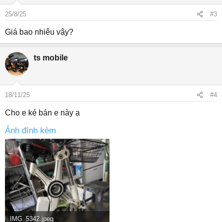
25/8/25
#3
Giá bao nhiêu vậy?
ts mobile
18/11/25
#4
Cho e ké bán e này ạ
Ảnh đính kèm
IMG_5342.jpeg