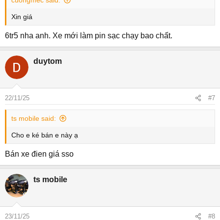
cuongmec said:
Xin giá
6tr5 nha anh. Xe mới làm pin sạc chạy bao chất.
duytom
22/11/25
#7
ts mobile said:
Cho e ké bán e này ạ
Bán xe đien giá sso
ts mobile
23/11/25
#8