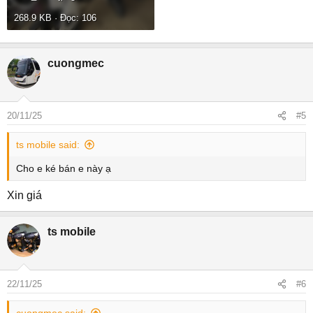
268.9 KB · Đọc: 106
cuongmec
20/11/25
#5
ts mobile said:
Cho e ké bán e này ạ
Xin giá
ts mobile
22/11/25
#6