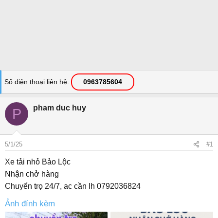
Số điện thoại liên hệ
0963785604
pham duc huy
P
5/1/25
#1
Xe tải nhỏ Bảo Lộc
Nhận chở hàng
Chuyển trọ 24/7, ac cần lh 0792036824
Ảnh đính kèm