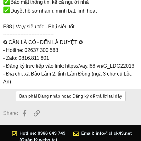
Bảo mật thông tin, kể cả người nhà
Duyệt hồ sơ nhanh, minh bạt, linh hoạt
F88 | Va,y siêu tốc - Ph,í siêu tốt
--------------------------------
✪ CẦN LÀ CÓ - ĐẾN LÀ DUYỆT ✪
- Hotline: 02637 300 588
- Zalo: 0816.811.801
- Đăng ký trực tiếp vào link:
https://vay.f88.vn/G_LDG22013
- Địa chị: xã Bảo Lâm 2, tỉnh Lâm Đồng (ngã 3 chợ cũ Lộc
An)
Bạn phải Đăng nhập hoặc Đăng ký để trả lời tại đây
Facebook
Link
Share:
Hotline: 0966 649 749
Email:
info@click49.net
(Quản lý website)