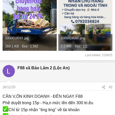
1000019593.jpg
1000024560.png
269.1 KB · Đọc: 1,582
2.2 MB · Đọc: 111
Last edited:
22/9/25
F88 xã Bảo Lâm 2 (Lộc An)
26/11/25
#2
CẦN V,ỐN KINH DOANH - ĐẾN NGAY F88
Phê duyệt trong 15p - Hạ,n mức lên đến 300 tri.ệu
Chỉ từ 15p nhận "ting ting" về tài khoản