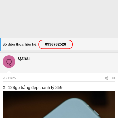
Số điện thoại liên hệ
0936762526
Q.thai
Q
20/11/25
#1
Xr 128gb trắng đẹp thanh lý 3tr9