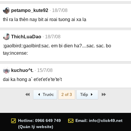
petampo_kute92
18/7/08
thì ra la thèn nay bit ai roai tuong ai xa lạ
ThichLuaDao
18/7/08
:gaolbird::gaolbird:sac. em bi dien ha?....sac. sac. bo
tay:incense:
kuchuo^t.
15/7/08
dai ka hong a` et'et'et'e'te'te't
First
Last
Trước
2 of 3
Tiếp
Hotline: 0966 649 749
Email:
info@click49.net
(Quản lý website)