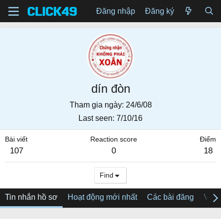
Đăng nhập
Đăng ký
dín đòn
Tham gia ngày
24/6/08
Last seen
7/10/16
Bài viết
Reaction score
Điểm
107
0
18
Find
Tin nhắn hồ sơ
Hoạt động mới nhất
Các bài đăng
Về tô