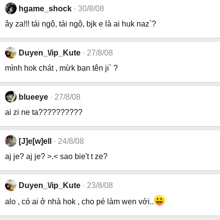
hgame_shock
30/8/08
ây za!!! tái ngộ, tái ngộ, bjk e là ai huk naz`?
Duyen_\/ip_Kute
27/8/08
mình hok chát , mừk bạn tên ji` ?
blueeye
27/8/08
ai zi ne ta??????????
[J]e[w]ell
24/8/08
aj je? aj je? >.< sao bie't t ze?
Duyen_\/ip_Kute
23/8/08
alo , có ai ở nhà hok , cho pé làm wen với..