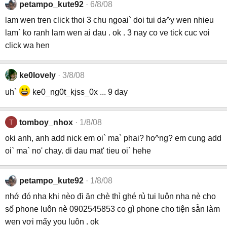
petampo_kute92
6/8/08
lam wen tren click thoi 3 chu ngoai` doi tui da^y wen nhieu
lam` ko ranh lam wen ai dau . ok . 3 nay co ve tick cuc voi
click wa hen
ke0lovely
3/8/08
uh`
ke0_ng0t_kjss_0x ... 9 day
T
tomboy_nhox
1/8/08
oki anh, anh add nick em oi` ma` phai? ho^ng? em cung add
oi` ma` no' chay. di dau mat' tieu oi` hehe
petampo_kute92
1/8/08
nhớ đó nha khi nèo đi ăn chè thì ghé rủ tui luôn nha nè cho
số phone luôn nè 0902545853 co gì phone cho tiện sẵn làm
wen vơi mấy you luôn . ok