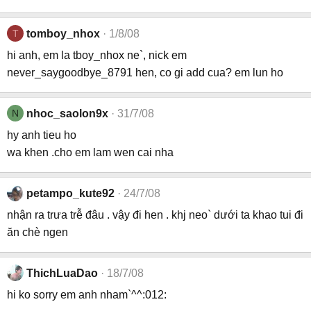
T
tomboy_nhox
1/8/08
hi anh, em la tboy_nhox ne`, nick em
never_saygoodbye_8791 hen, co gi add cua? em lun ho
N
nhoc_saolon9x
31/7/08
hy anh tieu ho
wa khen .cho em lam wen cai nha
petampo_kute92
24/7/08
nhận ra trưa trễ đâu . vậy đi hen . khj neo` dưới ta khao tui đi
ăn chè ngen
ThichLuaDao
18/7/08
hi ko sorry em anh nham`^^:012: