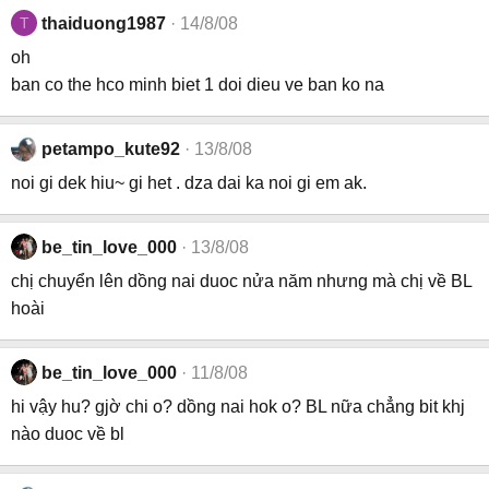
T
thaiduong1987
14/8/08
oh
ban co the hco minh biet 1 doi dieu ve ban ko na
petampo_kute92
13/8/08
noi gi dek hiu~ gi het . dza dai ka noi gi em ak.
be_tin_love_000
13/8/08
chị chuyển lên dồng nai duoc nửa năm nhưng mà chị về BL
hoài
be_tin_love_000
11/8/08
hi vậy hu? gjờ chi o? dồng nai hok o? BL nữa chẳng bit khj
nào duoc về bl