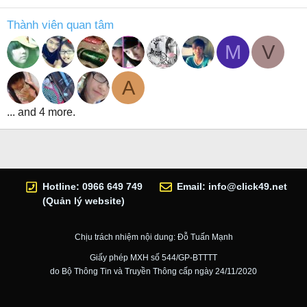
Thành viên quan tâm
M
V
A
... and 4 more.
Hotline: 0966 649 749
Email:
info@click49.net
(Quản lý website)
Chịu trách nhiệm nội dung: Đỗ Tuấn Mạnh
Giấy phép MXH số 544/GP-BTTTT
do Bộ Thông Tin và Truyền Thông cấp ngày 24/11/2020