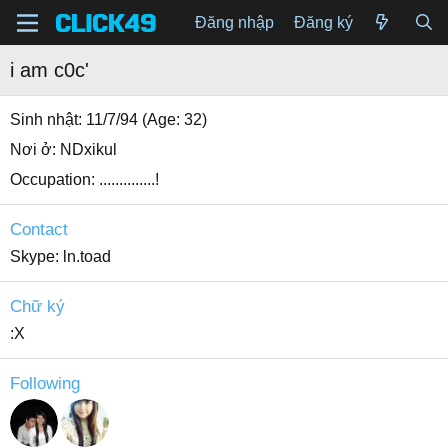
Đăng nhập
Đăng ký
i am c0c'
Sinh nhật
11/7/94 (Age: 32)
Nơi ở
NDxikul
Occupation
..............!
Contact
Skype
ln.toad
Chữ ký
:X
Following