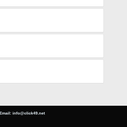
Email:
info@click49.net