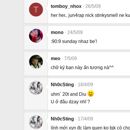
tomboy_nhox
26/5/09
T
her her.. jun4rap nick stinkysmell ne k
mono
24/5/09
:90:9 sunday nhaz be'!
meo
7/5/09
chữ ký bạn này ấn tượng nà^^
Nh0cSting
18/4/09
uhm` 20t and Diu
U ở đâu dzay nhĩ ?
Nh0cSting
17/4/09
lính mới xyn đc làm quen ko bjk có ch