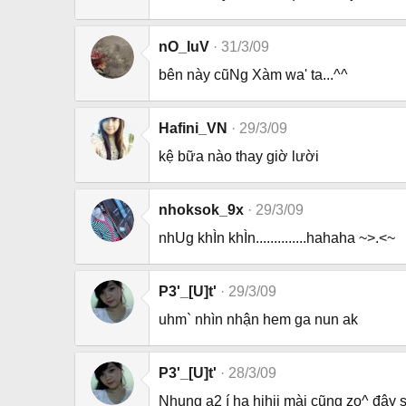
nO_luV
31/3/09
bên này cũNg Xàm wa' ta...^^
Hafini_VN
29/3/09
kệ bữa nào thay giờ lười
nhoksok_9x
29/3/09
nhUg khÌn khÌn..............hahaha ~>.<~
P3'_[U]t'
29/3/09
uhm` nhìn nhận hem ga nun ak
P3'_[U]t'
28/3/09
Nhung a2 í ha hihii mài cũng zo^ đây 