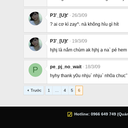
P3'_[U]t'
26/3/09
? ai cơ kì zay^. nà không hỉu gì hít
P3'_[U]t'
19/3/09
hjhj là nắm chùm ak hjhj ạ na` pé hem 
pe_pj_no_wait
18/3/09
P
hyhy thank y0u nhju` nhju` nh0a chuc'' 
Trước
1
…
4
5
6
Hotline: 0966 649 749 (Quản