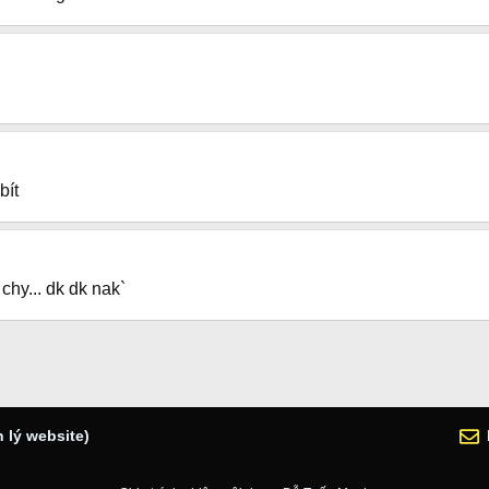
bít
chy... dk dk nak`
 lý website)