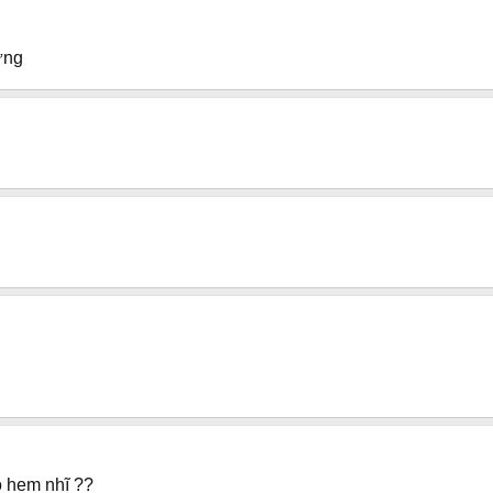
ưng
o hem nhĩ ??