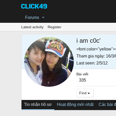
Forums
Latest activity
Register
i am c0c'
<font color="yellow"
Tham gia ngày
16/3/
Last seen
2/5/12
Bài viết
335
Find
Tin nhắn hồ sơ
Hoạt động mới nhất
Các bài 