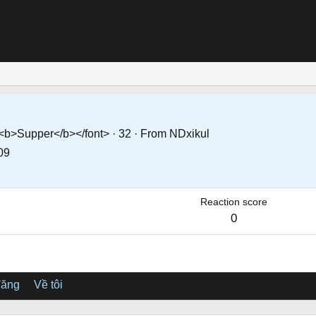
><b>Supper</b></font>
·
32
·
From
NDxikul
09
Reaction score
0
đăng
Về tôi