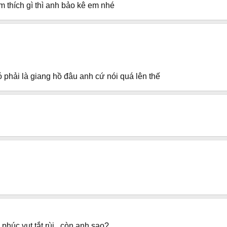
 thích gì thì anh bảo kê em nhé
có phải là giang hồ đâu anh cứ nói quá lên thế
phúc vụt tắt rùi...còn anh sao?