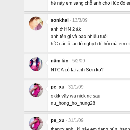
hè này em sang chỗ anh chơi lúc đó em
sonkhai
13/3/09
anh ở HN 2 àk
anh tên gì và bao nhiêu tuổi
híC cái lỗ tai đó nghịch tí thôi mà em 
nấm lùn
5/2/09
NTCA có fai anh Sơn ko?
pe_xu
31/1/09
okkk vậy wa nick nc sau.
nu_hong_ho_hung28
pe_xu
31/1/09
thanxx anh...kì này em đang bùn. hạnh 