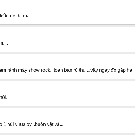
kÒn để đc mà...
....
em rành mấy show rock...toàn bạn rủ thui...vậy ngày đó gặp ha..
ói...
1 nùi virus oy...buồn vật vã...