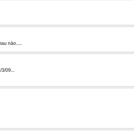
au nào.....
3/09...