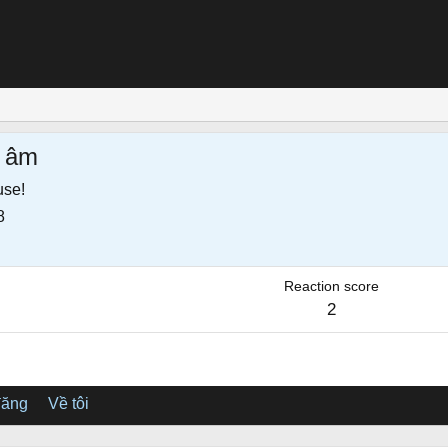
i âm
use!
8
Reaction score
2
đăng
Về tôi