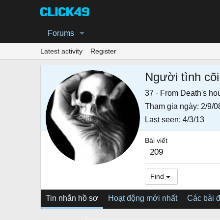
Forums
Latest activity
Register
Người tình cõ
37
·
From
Death's ho
Tham gia ngày
2/9/0
Last seen
4/3/13
Bài viết
209
Find
Tin nhắn hồ sơ
Hoạt động mới nhất
Các bài 