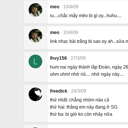
meo
10/4/09
iu....chắc mấy mèo bị gì oy...huhu....
meo
10/4/09
link nhạc bài trắng bị sao oy ah...sửa m
lhvy156
27/3/09
L
hum nai ngày thành lập Đoàn, ngày 26/
uhm uhm! nhớ rùi.... nhớ ngày này....
freedick
24/3/09
thứ nhất: chẳng nhóm nào cả
thứ hai: thằng em này đang ở SG
thứ ba: bi giờ ko còn nhảy nữa