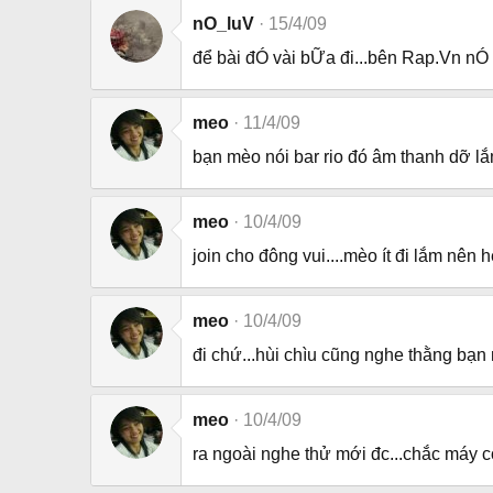
nO_luV
15/4/09
để bài đÓ vài bỮa đi...bên Rap.Vn nÓ 
meo
11/4/09
bạn mèo nói bar rio đó âm thanh dỡ lắm
meo
10/4/09
join cho đông vui....mèo ít đi lắm nên h
meo
10/4/09
đi chứ...hùi chìu cũng nghe thằng bạn n
meo
10/4/09
ra ngoài nghe thử mới đc...chắc máy có 