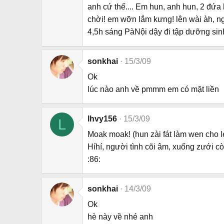
anh cứ thế.... Em hun, anh hun, 2 đứa 
chời! em wỡn lắm kưng! lên wài àh, 
4,5h sáng PàNội dậy đi tập dưỡng sin
sonkhai
15/3/09
Ok
lúc nào anh về pmmm em có mặt liền
lhvy156
15/3/09
L
Moak moak! (hun zài fát làm wen cho l
Híhí, người tình cõi âm, xuống zưới còn
:86:
sonkhai
14/3/09
Ok
hè này về nhé anh