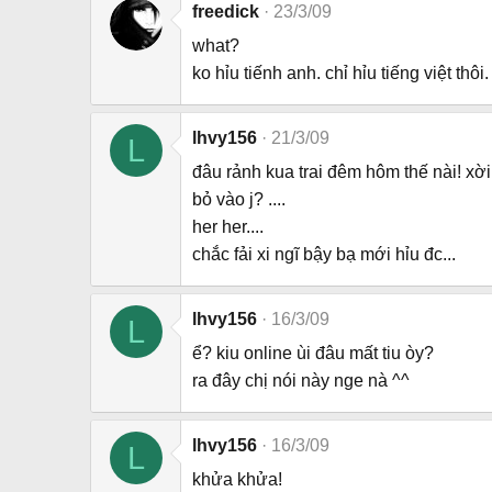
freedick
23/3/09
what?
ko hỉu tiếnh anh. chỉ hỉu tiếng việt thôi.
lhvy156
21/3/09
L
đâu rảnh kua trai đêm hôm thế nài! xời, 
bỏ vào j? ....
her her....
chắc fải xi ngĩ bậy bạ mới hỉu đc...
lhvy156
16/3/09
L
ể? kiu online ùi đâu mất tiu òy?
ra đây chị nói này nge nà ^^
lhvy156
16/3/09
L
khửa khửa!