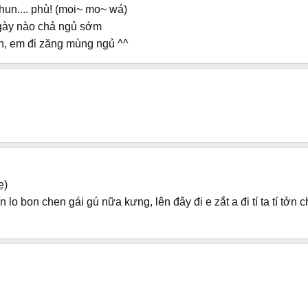
hun.... phù! (moi~ mo~ wá)
ngày nào chả ngủ sớm
h, em đi zăng mùng ngủ ^^
ẹ)
 lo bon chen gái gú nữa kưng, lên đây đi e zắt a đi tí ta tí tởn 